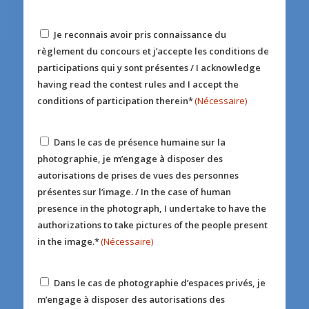
Reglement
Je reconnais avoir pris connaissance du
(Nécessaire)
règlement du concours et j’accepte les conditions de
participations qui y sont présentes / I acknowledge
having read the contest rules and I accept the
conditions of participation therein*
(Nécessaire)
présence
Dans le cas de présence humaine sur la
humaine
photographie, je m’engage à disposer des
(Nécessaire)
autorisations de prises de vues des personnes
présentes sur l’image. / In the case of human
presence in the photograph, I undertake to have the
authorizations to take pictures of the people present
in the image.*
(Nécessaire)
espaces
Dans le cas de photographie d’espaces privés, je
privés
m’engage à disposer des autorisations des